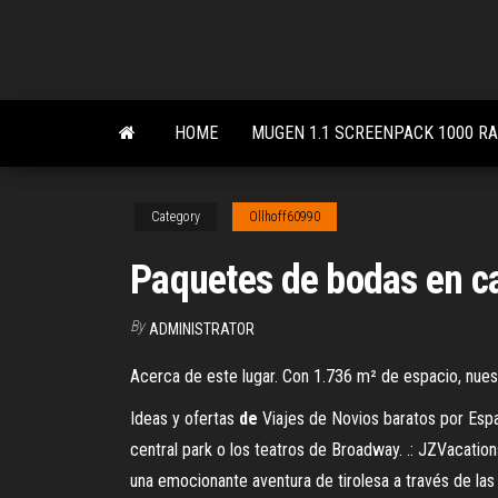
Skip
to
the
content
HOME
MUGEN 1.1 SCREENPACK 1000 R
Category
Ollhoff60990
Paquetes de bodas en c
By
ADMINISTRATOR
Acerca de este lugar. Con 1.736 m² de espacio, nues
Ideas y ofertas
de
Viajes de Novios baratos por Esp
central park o los teatros de Broadway.
.: JZVacation
una emocionante aventura de tirolesa a través de las