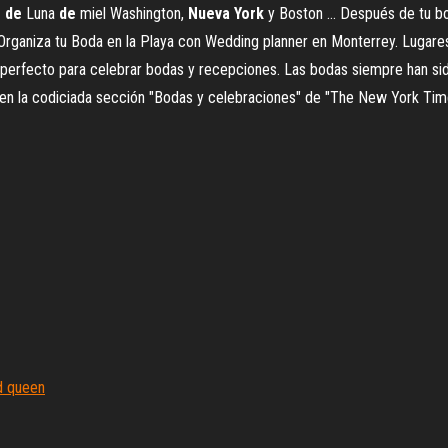
e
de
Luna
de
miel Washington,
Nueva
York
y Boston ... Después de tu bo
. Organiza tu Boda en la Playa con Wedding planner en Monterrey. Lugare
 perfecto para celebrar bodas y recepciones. Las bodas siempre han si
 en la codiciada sección "Bodas y celebraciones" de "The New York Tim
d queen