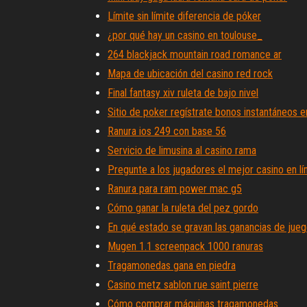
Límite sin límite diferencia de póker
¿por qué hay un casino en toulouse_
264 blackjack mountain road romance ar
Mapa de ubicación del casino red rock
Final fantasy xiv ruleta de bajo nivel
Sitio de poker regístrate bonos instantáneos e
Ranura ios 249 con base 56
Servicio de limusina al casino rama
Pregunte a los jugadores el mejor casino en lí
Ranura para ram power mac g5
Cómo ganar la ruleta del pez gordo
En qué estado se gravan las ganancias de jue
Mugen 1.1 screenpack 1000 ranuras
Tragamonedas gana en piedra
Casino metz sablon rue saint pierre
Cómo comprar máquinas tragamonedas