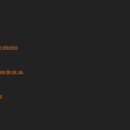
n efectivo
nea de ee. uu.
go