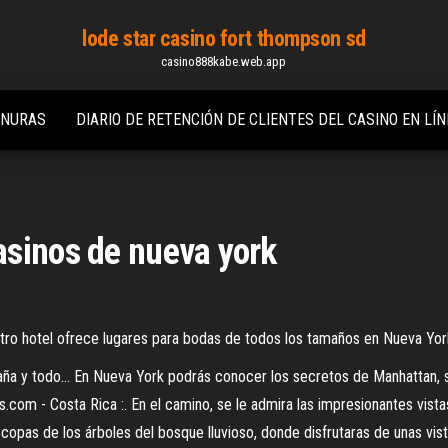
lode star casino fort thompson sd
casino888kabe.web.app
ANURAS
DIARIO DE RETENCIÓN DE CLIENTES DEL CASINO EN LÍN
asinos de nueva york
tro hotel ofrece lugares para bodas de todos los tamaños en Nueva York
aña y todo…
En Nueva York podrás conocer los secretos de Manhattan, subi
s.com - Costa Rica :.
En el camino, se le admira las impresionantes vista
 copas de los árboles del bosque lluvioso, donde disfrutaras de unas vis