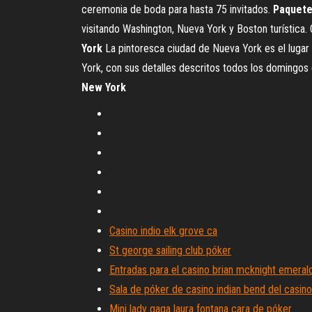
ceremonia de boda para hasta 75 invitados.
Paquet
visitando Washington, Nueva York y Boston turística
York
La pintoresca ciudad de Nueva York es el lugar
York, con sus detalles descritos todos los domingos
New
York
Casino indio elk grove ca
St george sailing club póker
Entradas para el casino brian mcknight emeral
Sala de póker de casino indian bend del casino
Mini lady gaga laura fontana cara de póker