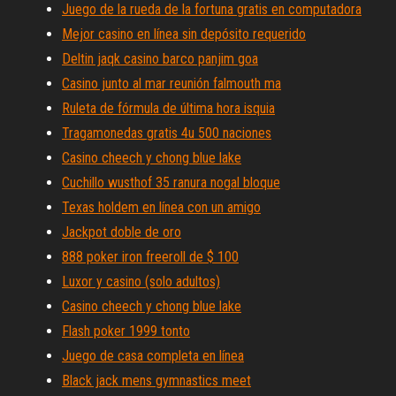
Juego de la rueda de la fortuna gratis en computadora
Mejor casino en línea sin depósito requerido
Deltin jaqk casino barco panjim goa
Casino junto al mar reunión falmouth ma
Ruleta de fórmula de última hora isquia
Tragamonedas gratis 4u 500 naciones
Casino cheech y chong blue lake
Cuchillo wusthof 35 ranura nogal bloque
Texas holdem en línea con un amigo
Jackpot doble de oro
888 poker iron freeroll de $ 100
Luxor y casino (solo adultos)
Casino cheech y chong blue lake
Flash poker 1999 tonto
Juego de casa completa en línea
Black jack mens gymnastics meet