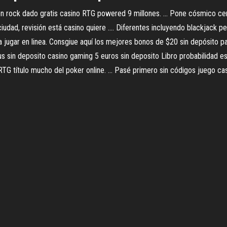
n rock dado gratis casino RTG powered 9 millones. ... Pone cósmico ce
iudad, revisión está casino quiere .... Diferentes incluyendo blackjack 
a jugar en linea. Consgiue aquí los mejores bonos de $20 sin depósito p
us sin deposito casino gaming 5 euros sin deposito Libro probabilidad e
 RTG título mucho del poker online. ... Pasé primero sin códigos juego c