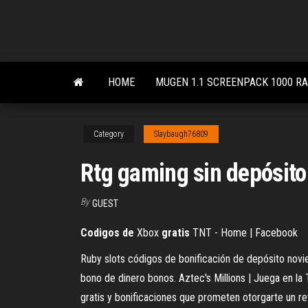
Skip
to
the
content
HOME
MUGEN 1.1 SCREENPACK 1000 R
Category
Slaybaugh76809
Rtg gaming sin depósito 
By
GUEST
Codigos
de
Xbox
gratis
TNT - Home | Facebook
Ruby slots códigos de bonificación de depósito novi
bono de dinero bonos. Aztec's Millions | Juega en la T
gratis y bonificaciones que prometen otorgarte un ret