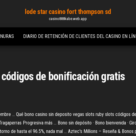
lode star casino fort thompson sd
casino888kabe.web.app
ANURAS
DIARIO DE RETENCIÓN DE CLIENTES DEL CASINO EN LÍN
códigos de bonificación gratis
embre ... Qué bono casino sin deposito vegas slots ruby slots códigos 
ragaperras Progresiva más ... Bono sin depósito · Bono bienvenida · Giros
orno de hasta el 96.5%, nada mal ... Aztec's Millions – Reseña & Bonos p