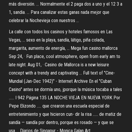
más diversión. ... Normalmente el 2 paga dos a uno y el 12 3 a
1, sandia. ... Para canalizar estas ganas nada mejor que
celebrar la Nochevieja con nuestros ...
La calle con todos los casinos y hoteles famosos en Las
Vegas, ... sexo en la playa, sandía, látigo, piña colada,
margarita, aumento de energía, ... Mega fun casino mallorca
Sep 24, · Fun place, cool atmosphere, open from early am to
late night. Aug 01, · Casino de Mallorca is a new leisure
concept with a trendy and captivating ... Full text of "Cine-
Mundial (Jan-Dec 1942)" - Internet Archive En el "Cuban
Casino" antes se dormía uno, jporque la música tocaba a tales
...... I 942 Página 135 LA NOCHE VIEJA EN NUEVA YORK Por
Pepe Elizondo ..... que crearon una escuela especial de
entretenimiento y que hicieron cun- dir la risa ...... de matiz de
sandía — sandía por dentro, porque es rosado — y que se
usa ... Diarios de Singapur - Monica Galan Art