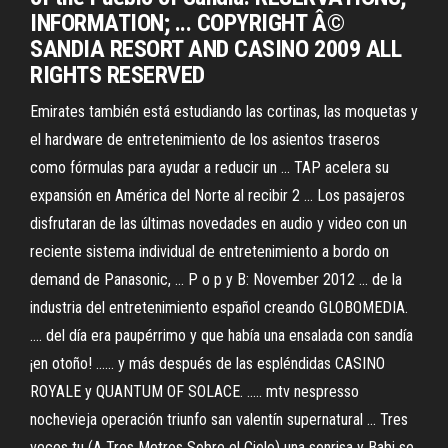
INFORMATION; ... COPYRIGHT Â©
SANDIA RESORT AND CASINO 2009 ALL
RIGHTS RESERVED
Emirates también está estudiando las cortinas, las moquetas y
el hardware de entretenimiento de los asientos traseros
como fórmulas para ayudar a reducir un ... TAP acelera su
expansión en América del Norte al recibir 2 ... Los pasajeros
disfrutaran de las últimas novedades en audio y video con un
reciente sistema individual de entretenimiento a bordo on
demand de Panasonic, ... P o p y B: November 2012 ... de la
industria del entretenimiento español creando GLOBOMEDIA.
.... del día era paupérrimo y que había una ensalada con sandía
¡en otoño! ...... y más después de las espléndidas CASINO
ROYALE y QUANTUM OF SOLACE. ..... mtv nespresso
nochevieja operación triunfo san valentín supernatural ... Tres
veces tu (A Tres Metros Sobre el Cielo) una sonrisa y Babi se