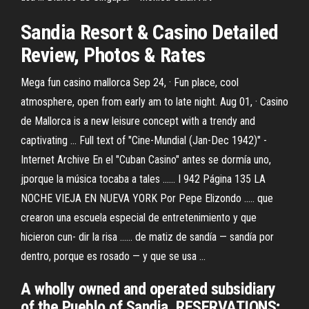
Sandia Resort & Casino Detailed
Review, Photos & Rates
Mega fun casino mallorca Sep 24, · Fun place, cool
atmosphere, open from early am to late night. Aug 01, · Casino
de Mallorca is a new leisure concept with a trendy and
captivating ... Full text of "Cine-Mundial (Jan-Dec 1942)" -
Internet Archive En el "Cuban Casino" antes se dormía uno,
jporque la música tocaba a tales ...... I 942 Página 135 LA
NOCHE VIEJA EN NUEVA YORK Por Pepe Elizondo ..... que
crearon una escuela especial de entretenimiento y que
hicieron cun- dir la risa ...... de matiz de sandía — sandía por
dentro, porque es rosado — y que se usa ...
A wholly owned and operated subsidiary
of the Pueblo of Sandia. RESERVATIONS;