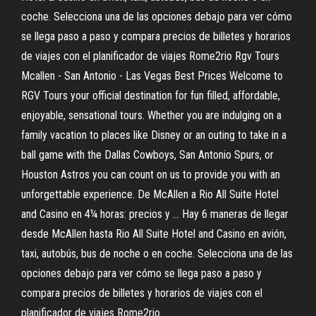
coche. Selecciona una de las opciones debajo para ver cómo
se llega paso a paso y compara precios de billetes y horarios
de viajes con el planificador de viajes Rome2rio Rgv Tours
Mcallen - San Antonio - Las Vegas Best Prices Welcome to
RGV Tours your official destination for fun filled, affordable,
enjoyable, sensational tours. Whether you are indulging on a
family vacation to places like Disney or an outing to take in a
ball game with the Dallas Cowboys, San Antonio Spurs, or
Houston Astros you can count on us to provide you with an
unforgettable experience. De McAllen a Rio All Suite Hotel
and Casino en 4¼ horas: precios y ... Hay 6 maneras de llegar
desde McAllen hasta Rio All Suite Hotel and Casino en avión,
taxi, autobús, bus de noche o en coche. Selecciona una de las
opciones debajo para ver cómo se llega paso a paso y
compara precios de billetes y horarios de viajes con el
planificador de viajes Rome2rio